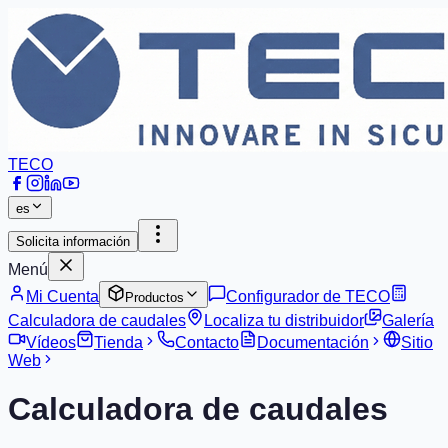
TECO
es
Solicita información
Menú
Mi Cuenta
Configurador de TECO
Productos
Calculadora de caudales
Localiza tu distribuidor
Galería
Vídeos
Tienda
Contacto
Documentación
Sitio
Web
Calculadora de caudales