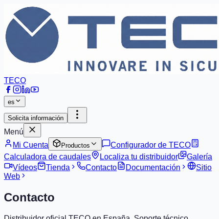
TECO
es
Solicita información
Menú
Mi Cuenta
Configurador de TECO
Productos
Calculadora de caudales
Localiza tu distribuidor
Galería
Vídeos
Tienda
Contacto
Documentación
Sitio
Web
Contacto
Distribuidor oficial TECO en España. Soporte técnico,